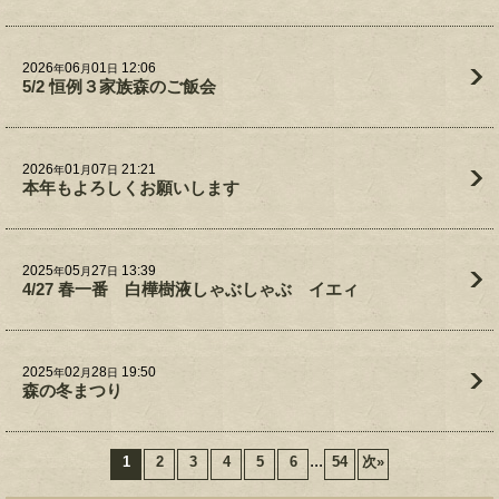
2026
06
01
12:06
年
月
日
5/2 恒例３家族森のご飯会
2026
01
07
21:21
年
月
日
本年もよろしくお願いします
2025
05
27
13:39
年
月
日
4/27 春一番 白樺樹液しゃぶしゃぶ イエィ
2025
02
28
19:50
年
月
日
森の冬まつり
...
1
2
3
4
5
6
54
次
»