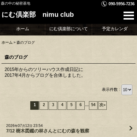
森の中の秘密基地
090-5956-7236
にむ倶楽部 nimu club
ホーム
にむ倶楽部について
予定カレンダ
ホーム
>
森のブログ
森のブログ
2015年からのツリーハウス作成日記に
2017年4月からブログを合体しました。
表示件数 :
...
1
2
3
4
5
6
54
次
»
2026
07
12
23:54
年
月
日
7/12 樹木図鑑の林さんとにむの森を観察