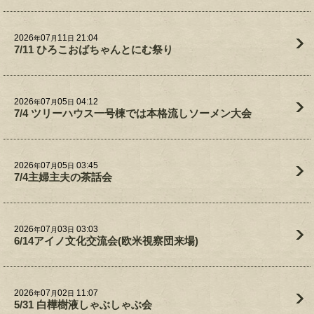
2026
07
11
21:04
年
月
日
7/11 ひろこおばちゃんとにむ祭り
2026
07
05
04:12
年
月
日
7/4 ツリーハウス一号棟では本格流しソーメン大会
2026
07
05
03:45
年
月
日
7/4主婦主夫の茶話会
2026
07
03
03:03
年
月
日
6/14アイノ文化交流会(欧米視察団来場)
2026
07
02
11:07
年
月
日
5/31 白樺樹液しゃぶしゃぶ会