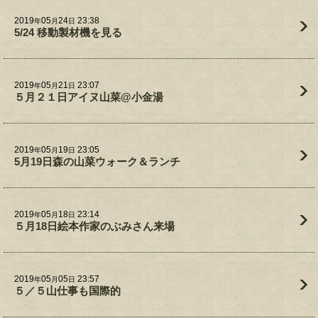
2019
05
24
23:38
年
月
日
5/24 移動製材機を見る
2019
05
21
23:07
年
月
日
５月２１日アイヌ山菜@小金湯
2019
05
19
23:05
年
月
日
5月19日森の山菜ウォーク＆ランチ
2019
05
18
23:14
年
月
日
５月18日絵本作家のぶみさん来場
2019
05
05
23:57
年
月
日
５／５山仕事も国際的