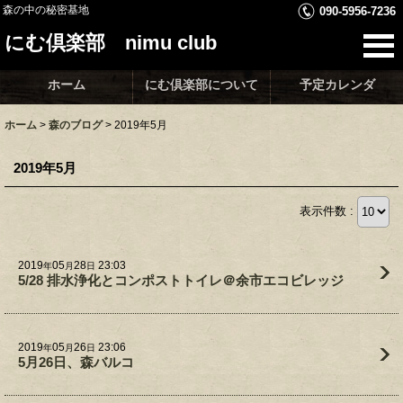
森の中の秘密基地
090-5956-7236
にむ倶楽部 nimu club
ホーム
にむ倶楽部について
予定カレンダ
ホーム
>
森のブログ
>
2019年5月
2019年5月
表示件数 :
2019
05
28
23:03
年
月
日
5/28 排水浄化とコンポストトイレ＠余市エコビレッジ
2019
05
26
23:06
年
月
日
5月26日、森バルコ