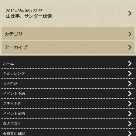
2019
05
02
23:35
年
月
日
山仕事、サンダー伐倒
カテゴリ
アーカイブ
ホーム
予定カレンダ
入会申込
イベント予約
ステイ予約
イベント案内
森のブログ
会員専用日記