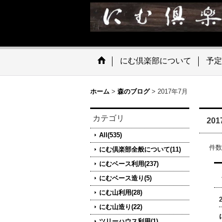
にむ倶楽部について
予定
ホーム
>
森のブログ
>
2017年7月
カテゴリ
20
All(535)
件数
にむ倶楽部全般について(11)
にむベース利用(237)
にむベース造り(5)
にむ山利用(28)
にむ山造り(22)
ツリーハウス利用(1)