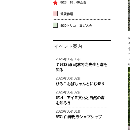
8/23 18：00会食
通院休場
8/30トリコ ヨガ大会
イベント案内
2026
06
06
年
月
日
７月12日(日)林将之先生と森を
知る
2026
06
02
年
月
日
ひろこおばちゃんとにむ祭り
2026
05
02
年
月
日
6/14 アイヌ文化と自然の森
を知ろう
2026
05
01
年
月
日
5/31 白樺樹液シャブシャブ