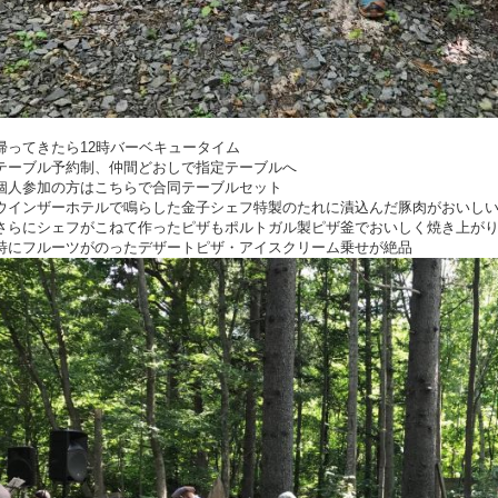
帰ってきたら12時バーベキュータイム
テーブル予約制、仲間どおしで指定テーブルへ
個人参加の方はこちらで合同テーブルセット
ウインザーホテルで鳴らした金子シェフ特製のたれに漬込んだ豚肉がおいし
さらにシェフがこねて作ったピザもポルトガル製ピザ釜でおいしく焼き上が
特にフルーツがのったデザートピザ・アイスクリーム乗せが絶品