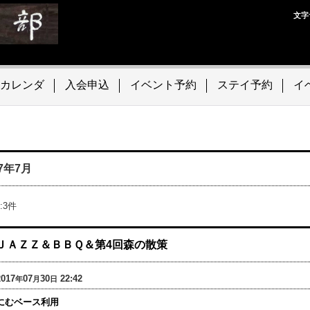
文字
カレンダ
入会申込
イベント予約
ステイ予約
イ
17年7月
:
3
件
ＪＡＺＺ＆ＢＢＱ＆第4回森の散策
2017
07
30
22:42
年
月
日
にむベース利用