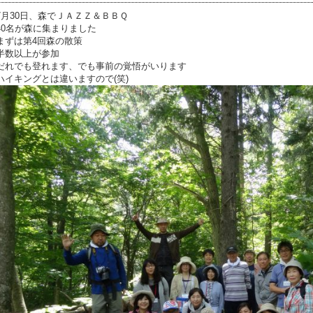
7月30日、森でＪＡＺＺ＆ＢＢＱ
40名が森に集まりました
まずは第4回森の散策
半数以上が参加
だれでも登れます、でも事前の覚悟がいります
ハイキングとは違いますので(笑)