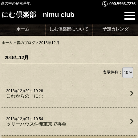
森の中の秘密基地
090-5956-7236
にむ倶楽部 nimu club
ホーム
にむ倶楽部について
予定カレンダ
ホーム
>
森のブログ
>
2018年12月
2018年12月
表示件数 :
2018
12
29
19:28
年
月
日
これからの「にむ」
2018
12
07
10:54
年
月
日
ツリーハウス仲間東京で再会