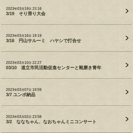
2023
03
19
23:16
年
月
日
3/19 そり滑り大会
2023
03
16
19:19
年
月
日
3/16 円山サルーミ ハヤシで打合せ
2023
03
10
22:27
年
月
日
03/10 道立市民活動促進センターと靴磨き青年
2023
03
07
19:59
年
月
日
3/7 ユンボ納品
2023
03
02
23:58
年
月
日
3/2 ななちゃん、なおちゃんミニコンサート