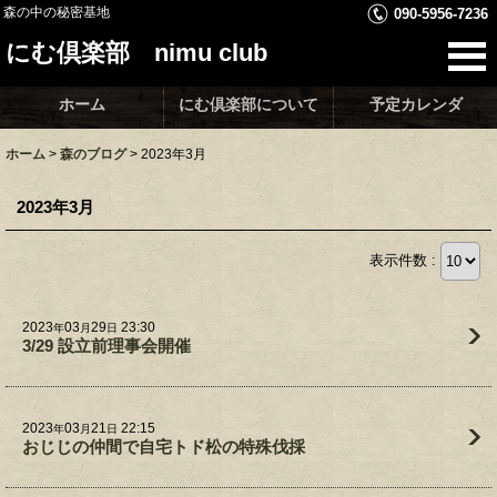
森の中の秘密基地
090-5956-7236
にむ倶楽部 nimu club
ホーム
にむ倶楽部について
予定カレンダ
ホーム
>
森のブログ
>
2023年3月
2023年3月
表示件数 :
2023
03
29
23:30
年
月
日
3/29 設立前理事会開催
2023
03
21
22:15
年
月
日
おじじの仲間で自宅トド松の特殊伐採