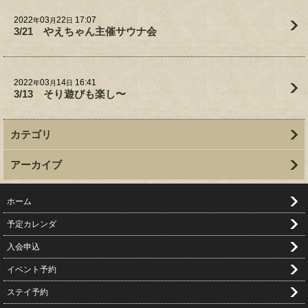
2022
03
22
17:07
年
月
日
3/21 やえちゃん主催サウナ会
2022
03
14
16:41
年
月
日
3/13 そり遊びも楽し〜
カテゴリ
アーカイブ
ホーム
予定カレンダ
入会申込
イベント予約
ステイ予約