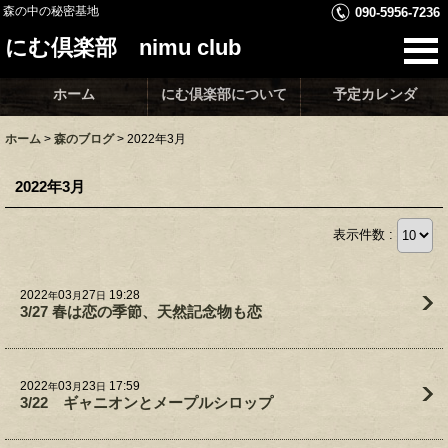
森の中の秘密基地
090-5956-7236
にむ倶楽部 nimu club
ホーム
にむ倶楽部について
予定カレンダ
ホーム
>
森のブログ
>
2022年3月
2022年3月
表示件数 :
2022
03
27
19:28
年
月
日
3/27 春は恋の季節、天然記念物も恋
2022
03
23
17:59
年
月
日
3/22 ギャニオンとメープルシロップ