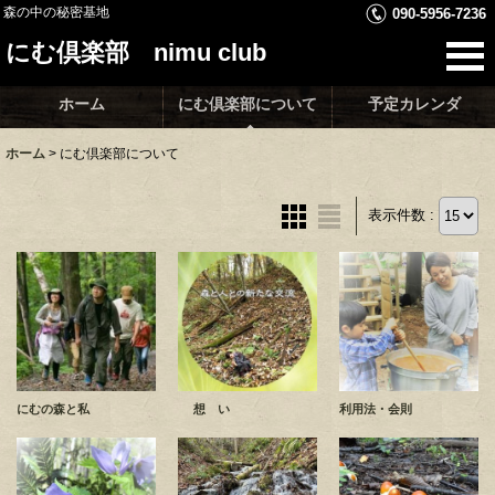
森の中の秘密基地
090-5956-7236
にむ倶楽部 nimu club
ホーム
にむ倶楽部について
予定カレンダ
ホーム
>
にむ倶楽部について
表示件数 :
にむの森と私
想 い
利用法・会則