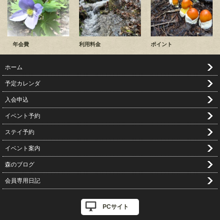
年会費
利用料金
ポイント
ホーム
予定カレンダ
入会申込
イベント予約
ステイ予約
イベント案内
森のブログ
会員専用日記
PCサイト