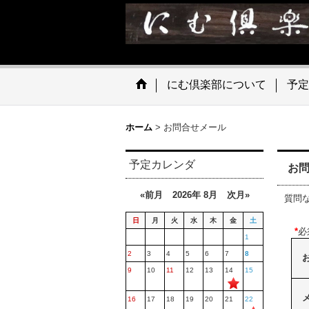
にむ倶楽部について
予定
ホーム
>
お問合せメール
予定カレンダ
お
«前月
2026年 8月
次月»
質問
日
月
火
水
木
金
土
*
必
1
2
3
4
5
6
7
8
9
10
11
12
13
14
15
16
17
18
19
20
21
22