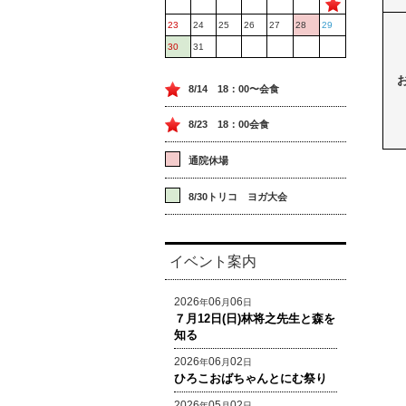
23
24
25
26
27
28
29
30
31
8/14 18：00〜会食
8/23 18：00会食
通院休場
8/30トリコ ヨガ大会
イベント案内
2026
06
06
年
月
日
７月12日(日)林将之先生と森を
知る
2026
06
02
年
月
日
ひろこおばちゃんとにむ祭り
2026
05
02
年
月
日