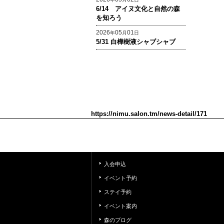
6/14 アイヌ文化と自然の森
を知ろう
2026
05
01
年
月
日
5/31 白樺樹液シャブシャブ
https://nimu.salon.tm/news-detail/171
入会申込
イベント予約
ステイ予約
イベント案内
森のブログ