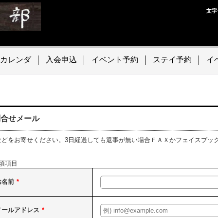
文字
カレンダ
入会申込
イベント予約
ステイ予約
イ
問合せメール
などをお寄せください。3日経過しても返事が無い場合ＦＡＸかフェイスブッ
須項目
お名前
*
メールアドレス
*