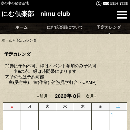
森の中の秘密基地
090-5956-7236
にむ倶楽部 nimu club
ホーム
にむ倶楽部について
予定カレンダ
ホーム
>
予定カレンダ
予定カレンダ
(1)赤は予約不可、緑はイベント参加のみ予約可
小■の赤、緑は時間帯によります
(2)その他は予約可能
白(受付中)、黄(作業),空色(見学打合・CAMP)
2026年 8月
«前月
次月»
日
月
火
水
木
金
土
1