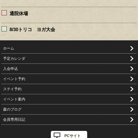
通院休場
8/30トリコ ヨガ大会
ホーム
予定カレンダ
入会申込
イベント予約
ステイ予約
イベント案内
森のブログ
会員専用日記
PCサイト