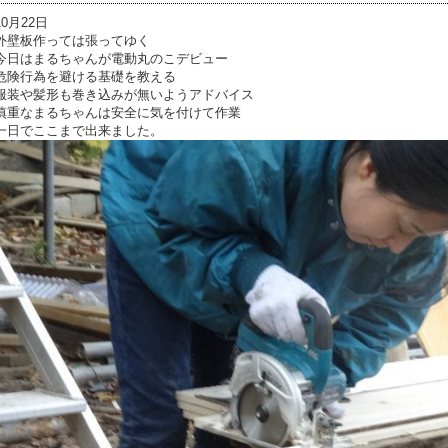
10月22日
外壁板作っては張ってゆく
今日はまるちゃんが電動丸のこデビュー
危険行為を避ける基礎を教える
服装や髪形も巻き込みが無いようアドバイス
慎重なまるちゃんは安全に気を付けて作業
一日でここまで出来ました。