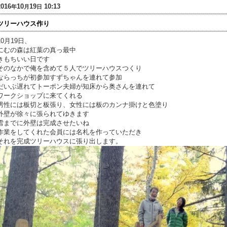
2016
10
19
10:13
年
月
日
ツリーハウス作り
10月19日、
にむの森は紅葉の真っ最中
きもちいい日です
そのなかで俺を含めて５人でツリーハウスつくり
ならっちが初参加すずちゃんを連れて参加
だいぶ遅れてトーポン夫婦が知床から奥さんを連れて
ワークショップに来てくれる
男性には板切と板張り、女性には板のカンナ掛けと色塗り
外壁が徐々に張られてゆきます
雪までに外壁は完成させたいね
作業をしてくれた会員には名札を作っていただき
それを完成ツリーハウスに張り出します。