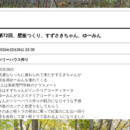
第72回、壁板つくり、すずさきちゃん、ゆーみん
2016
10
26
22:30
年
月
日
ツリーハウス作り
10月26日
先週ならっちに連れられて来たすずさきちゃんが
新会員ゆーみんを連れてくる
2人は美術専門学校のクラスメート
今はすずちゃんがインテリアコーディネータ
ゆーみんがエクステリアコーディネーター
なんかツリーハウス作りの戦力になりそうな予感
外板のカンナと色塗りをしてもらう
そのあと軽トラの荷台に乗って紅葉のにむ山一回り
道を改良して楽々軽トラで走れるようになりました