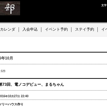
文字
カレンダ
入会申込
イベント予約
ステイ予約
イ
16年10月
:
6
件
第73回、電ノコデビュー、まるちゃん
2016
10
27
22:40
年
月
日
ツリーハウス作り