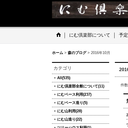
にむ倶楽部について
予定
ホーム
>
森のブログ
>
2016年10月
カテゴリ
20
All(535)
件数
にむ倶楽部全般について(11)
にむベース利用(237)
にむベース造り(5)
にむ山利用(28)
にむ山造り(22)
ツリーハウス利用(1)