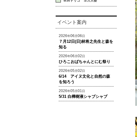
8/30トリコ ヨガ大会
イベント案内
2026
06
06
年
月
日
７月12日(日)林将之先生と森を
知る
2026
06
02
年
月
日
ひろこおばちゃんとにむ祭り
2026
05
02
年
月
日
6/14 アイヌ文化と自然の森
を知ろう
2026
05
01
年
月
日
5/31 白樺樹液シャブシャブ