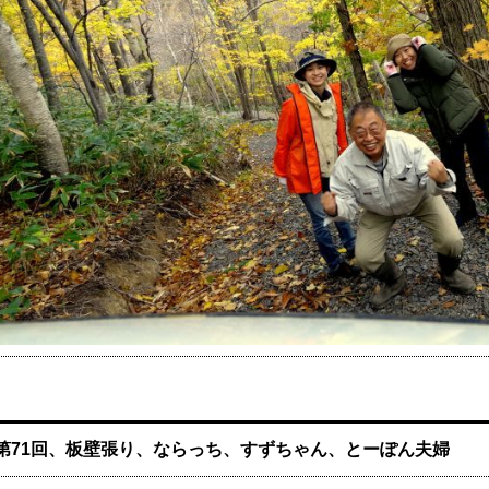
第71回、板壁張り、ならっち、すずちゃん、とーぽん夫婦