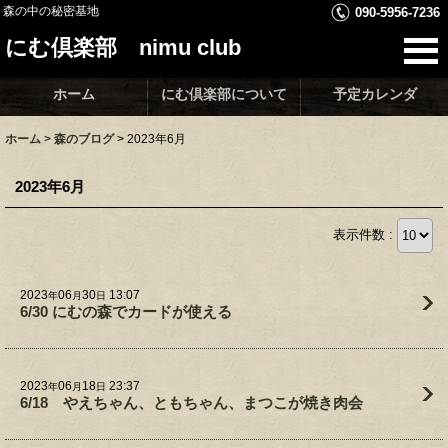
森の中の秘密基地
090-5956-7236
にむ倶楽部 nimu club
ホーム
にむ倶楽部について
予定カレンダ
ホーム
>
森のブログ
>
2023年6月
2023年6月
表示件数 :
2023
06
30
13:07
年
月
日
6/30 にむの森でカードが使える
2023
06
18
23:37
年
月
日
6/18 やえちゃん、ともちゃん、まつこが焼き肉会