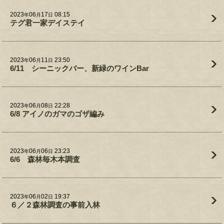
2023
06
17
08:15
年
月
日
テグ君一家デイステイ
2023
06
11
23:50
年
月
日
6/11 シーニックバー、新緑のワインBar
2023
06
08
22:28
年
月
日
6/8 アイノのガマのゴザ編み
2023
06
06
23:23
年
月
日
6/6 森林毎木本調査
2023
06
02
19:37
年
月
日
６／２森林調査の事前入林