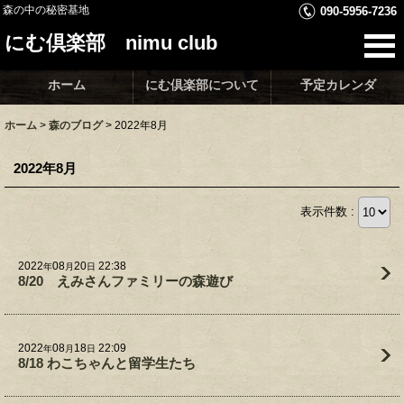
森の中の秘密基地
090-5956-7236
にむ倶楽部 nimu club
ホーム
にむ倶楽部について
予定カレンダ
ホーム
>
森のブログ
>
2022年8月
2022年8月
表示件数 :
2022
08
20
22:38
年
月
日
8/20 えみさんファミリーの森遊び
2022
08
18
22:09
年
月
日
8/18 わこちゃんと留学生たち