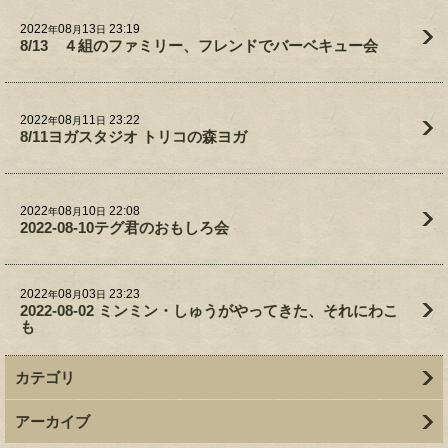
2022
08
13
23:19
年
月
日
8/13 ４組のファミリー、フレンドでバーベキュー会
2022
08
11
23:22
年
月
日
8/11ヨガスタジオ トリコの森ヨガ
2022
08
10
22:08
年
月
日
2022-08-10テグ君のおもしろ会
2022
08
03
23:23
年
月
日
2022-08-02 ミンミン・しゅうがやってきた、それにわこ
も
カテゴリ
アーカイブ