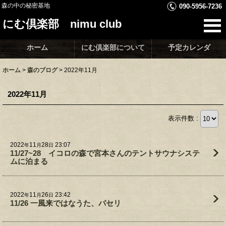
森の中の秘密基地
090-5956-7236
にむ倶楽部 nimu club
ホーム
にむ倶楽部について
予定カレンダ
ホーム
>
森のブログ
>
2022年11月
2022年11月
表示件数 :
2022
11
28
23:07
年
月
日
11/27~28 イコロの森で宮本さんのテントサウナシステ
ムに泊まる
2022
11
26
23:42
年
月
日
11/26 一風来ではなうた、パセリ