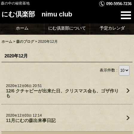
森の中の秘密基地
090-5956-7236
にむ倶楽部 nimu club
ホーム
にむ倶楽部について
予定カレンダ
ホーム
>
森のブログ
>
2020年12月
2020年12月
表示件数 :
2020
12
06
20:51
年
月
日
12/6 クチャピーが出来た日、クリスマス会も、ゴザ作り
も
2020
12
03
12:14
年
月
日
11月にむの森出来事日記