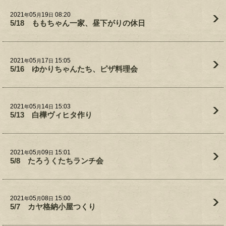
2021
05
19
08:20
年
月
日
5/18 ももちゃん一家、昼下がりの休日
2021
05
17
15:05
年
月
日
5/16 ゆかりちゃんたち、ピザ料理会
2021
05
14
15:03
年
月
日
5/13 白樺ヴィヒタ作り
2021
05
09
15:01
年
月
日
5/8 たろうくたちランチ会
2021
05
08
15:00
年
月
日
5/7 カヤ格納小屋つくり