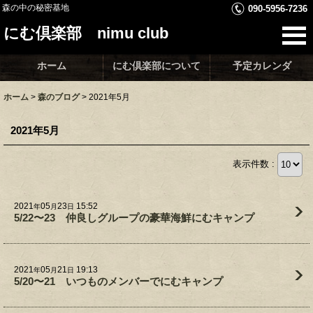
森の中の秘密基地
090-5956-7236
にむ倶楽部 nimu club
ホーム
にむ倶楽部について
予定カレンダ
ホーム
>
森のブログ
>
2021年5月
2021年5月
表示件数 :
2021
05
23
15:52
年
月
日
5/22〜23 仲良しグループの豪華海鮮にむキャンプ
2021
05
21
19:13
年
月
日
5/20〜21 いつものメンバーでにむキャンプ