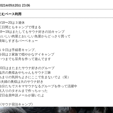
2021
09
20
23:06
年
月
日
にむベース利用
9/18〜20は３連休
三日間ともキャンプで埋まる
18〜19はまたしてもサウナ好きの泊キャンプ
おいしい肉屋とおいしい魚屋からどっさり買って
美味しすぎるバーベキュー
１９日は手繰君キャンプ、
今回は２家族で穏やかなデイキャンプ
いつまでも笹舟を作って遊んでます
20日はまたまたサウナ好きのグループ
臨月の奥様あやちゃんもサウナ三昧
あまりの気持ちよさにここで生まないでよ（笑）
S夫婦の奥様は大のサウナ好き
自分たちでスキマサウナなるグループを作って活躍中
名入りのタオルまで作っちゃった
翌日会員申請メールが届いたよ
《サウナ宿泊キャンプ》