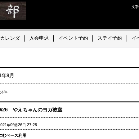
文字
カレンダ
入会申込
イベント予約
ステイ予約
イ
21年9月
:
4
件
9/26 やえちゃんのヨガ教室
2021
09
26
23:28
年
月
日
にむベース利用