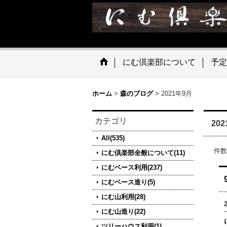
にむ倶楽部について
予定
ホーム
>
森のブログ
>
2021年9月
カテゴリ
20
All(535)
件数
にむ倶楽部全般について(11)
にむベース利用(237)
にむベース造り(5)
にむ山利用(28)
にむ山造り(22)
ツリーハウス利用(1)