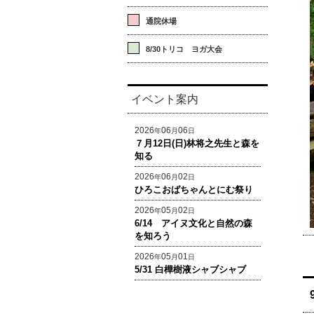
通院休場
8/30トリコ ヨガ大会
イベント案内
2026
06
06
年
月
日
７月12日(日)林将之先生と森を
知る
2026
06
02
年
月
日
ひろこおばちゃんとにむ祭り
2026
05
02
年
月
日
6/14 アイヌ文化と自然の森
を知ろう
2026
05
01
年
月
日
5/31 白樺樹液シャブシャブ