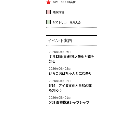
8/23 18：00会食
通院休場
8/30トリコ ヨガ大会
イベント案内
2026
06
06
年
月
日
７月12日(日)林将之先生と森を
知る
2026
06
02
年
月
日
ひろこおばちゃんとにむ祭り
2026
05
02
年
月
日
6/14 アイヌ文化と自然の森
を知ろう
2026
05
01
年
月
日
5/31 白樺樹液シャブシャブ