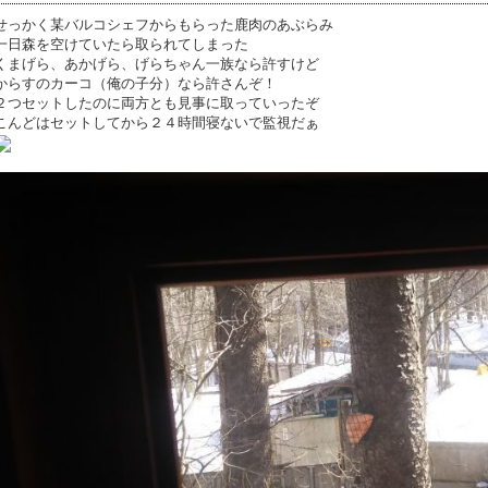
せっかく某バルコシェフからもらった鹿肉のあぶらみ
一日森を空けていたら取られてしまった
くまげら、あかげら、げらちゃん一族なら許すけど
からすのカーコ（俺の子分）なら許さんぞ！
２つセットしたのに両方とも見事に取っていったぞ
こんどはセットしてから２４時間寝ないで監視だぁ