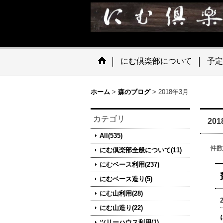
にむ倶楽部について
予定
ホーム
>
森のブログ
>
2018年3月
カテゴリ
20
All(535)
件数
にむ倶楽部全般について(11)
にむベース利用(237)
にむベース造り(5)
にむ山利用(28)
にむ山造り(22)
ツリーハウス利用(1)