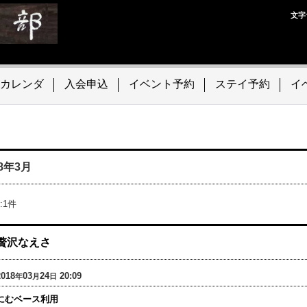
文字
カレンダ
入会申込
イベント予約
ステイ予約
イ
18年3月
:
1
件
贅沢なえさ
2018
03
24
20:09
年
月
日
にむベース利用