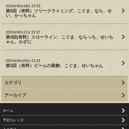
2015
06
18
22:53
年
月
日
第5回（有料）ツリークライミング、こぐま、なら、せ
い、かっちゃん
2015
06
11
22:37
年
月
日
第4回(有料）スローライン、こぐま、ならっち、せいち
ゃん、かざに
2015
06
04
21:24
年
月
日
第3回（有料）ビームの装飾、こぐま、せいちゃん
カテゴリ
アーカイブ
ホーム
予定カレンダ