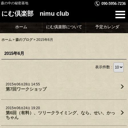
森の中の秘密基地
090-5956-7236
にむ倶楽部 nimu club
ホーム
にむ倶楽部について
予定カレンダ
ホーム
>
森のブログ
>
2015年6月
2015年6月
表示件数 :
2015
06
28
14:55
年
月
日
第7回ワークショップ
2015
06
24
19:20
年
月
日
第6回（有料）、ツリークライミング、なら、せい、かっ
ちゃん