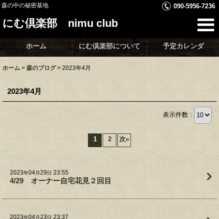
森の中の秘密基地
090-5956-7236
にむ倶楽部 nimu club
ホーム
にむ倶楽部について
予定カレンダ
ホーム
>
森のブログ
>
2023年4月
2023年4月
表示件数 :
1
2
次
»
2023
04
29
23:55
年
月
日
4/29 オーナー自宅花見２回目
2023
04
23
23:37
年
月
日