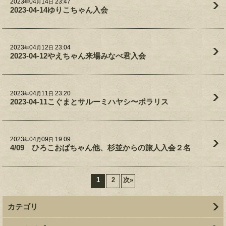
2023
04
14
23:47
年
月
日
2023-04-14ゆりこちゃん入会
2023
04
12
23:04
年
月
日
2023-04-12やえちゃん来場みなべ君入会
2023
04
11
23:20
年
月
日
2023-04-11こぐまとサルーミハヤシ〜ポラリス
2023
04
09
19:09
年
月
日
4/09 ひろこおばちゃん他、杉並からの旅人入会２名
1
2
次
»
カテゴリ