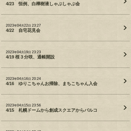
4/23 恒例、白樺樹液しゃぶしゃぶ会
2023
04
22
23:27
年
月
日
4/22 自宅花見会
2023
04
19
23:23
年
月
日
4/19 桜３分咲、通帳開設
2023
04
16
20:24
年
月
日
4/16 ゆりこちゃんお掃除、まちこちゃん入会
2023
04
15
23:56
年
月
日
4/15 札幌ドームから創成スクエアからバルコ