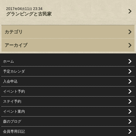
2017
04
11
23:34
年
月
日
グランピングと古民家
カテゴリ
アーカイブ
ホーム
予定カレンダ
入会申込
イベント予約
ステイ予約
イベント案内
森のブログ
会員専用日記