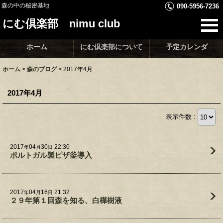
森の中の秘密基地
090-5956-7236
にむ倶楽部 nimu club
ホーム
にむ倶楽部について
予定カレンダ
ホーム
>
森のブログ
>
2017年4月
2017年4月
表示件数 :
2017
04
30
22:30
年
月
日
ポルトガル製ピザ釜導入
2017
04
16
21:32
年
月
日
２９年第１回森を知る、白樺樹液