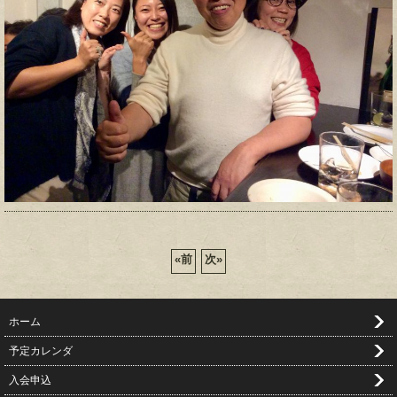
«
前
次
»
ホーム
予定カレンダ
入会申込