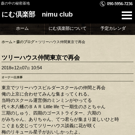
森の中の秘密基地
090-5956-7236
にむ倶楽部 nimu club
ホーム
にむ倶楽部について
予定カレンダ
ホーム
>
森のブログ
>
ツリーハウス仲間東京で再会
ツリーハウス仲間東京で再会
2018
12
07
10:54
年
月
日
オーナー出来事
東京でツリーハウスビルダースクールの仲間と再会
俺の上京に合わせてみんな集まってくれる。
当時のスクール運営側のミンミンがやってる
代々木八幡のＢＡＲ Little life で一期生のさとちゃん
三期のしゅう、四期のゴーストライター、六期の
がみちゃん、ありちゃん、てつ君らが集まり楽しいひと時
こぐまも交じってツリーハウス談義に花が咲く
梅のリキュール星子がおいしかったよ。