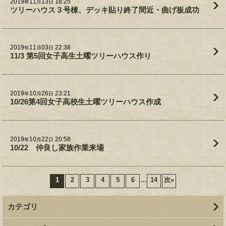
2019
11
13
18:25
年
月
日
ツリーハウス３号棟、デッキ貼り終了間近・曲げ板成功
2019
11
03
22:38
年
月
日
11/3 第5回女子高生土曜ツリーハウス作り
2019
10
26
23:21
年
月
日
10/26第4回女子高校生土曜ツリーハウス作成
2019
10
22
20:58
年
月
日
10/22 仲良し家族作業来場
...
1
2
3
4
5
6
14
次
»
カテゴリ