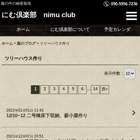
森の中の秘密基地
090-5956-7236
にむ倶楽部 nimu club
ホーム
にむ倶楽部について
予定カレンダ
ホーム
>
森のブログ
>
ツリーハウス作り
ツリーハウス作り
表示件数 :
...
1
2
3
4
5
6
14
次
»
2022
01
01
11:42
年
月
日
12/10~12 二号棟床下収納、薪小屋作り
2021
12
07
23:51
年
月
日