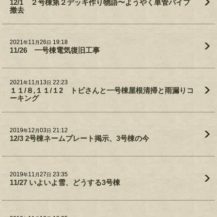
12/1 ２号棟第２デッキ作り物語〜ようやく単管パイプ
撤去
2021
11
26
19:18
年
月
日
11/26 一号棟電気復旧工事
2021
11
13
22:23
年
月
日
１１/８,１１/１2 トビさんと一号棟屋根清掃と雨漏りコ
ーキング
2019
12
03
21:12
年
月
日
12/3 2号棟ネームプレート掲示、3号棟の今
2019
11
27
23:35
年
月
日
11/27 いよいよ雪、どうする3号棟