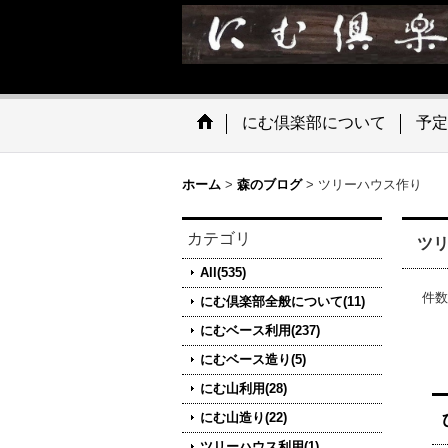
にむ倶楽部について
予定
ホーム
>
森のブログ
>
ツリーハウス作り
カテゴリ
ツ
All(535)
件数
にむ倶楽部全般について(11)
にむベース利用(237)
にむベース造り(5)
にむ山利用(28)
にむ山造り(22)
ツリーハウス利用(1)