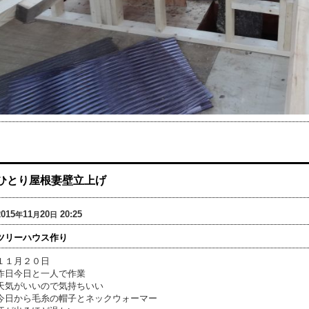
ひとり屋根妻壁立上げ
2015
11
20
20:25
年
月
日
ツリーハウス作り
１１月２０日
昨日今日と一人で作業
天気がいいので気持ちいい
今日から毛糸の帽子とネックウォーマー