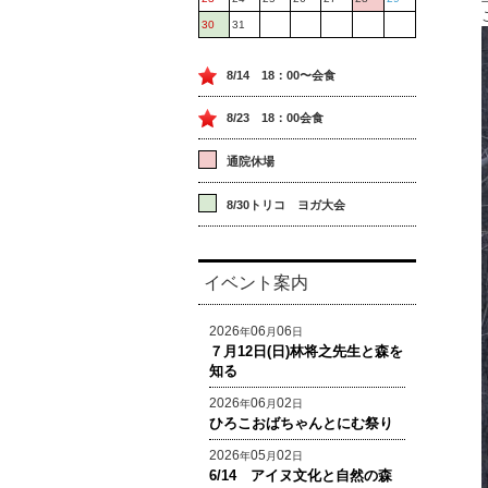
30
31
8/14 18：00〜会食
8/23 18：00会食
通院休場
8/30トリコ ヨガ大会
イベント案内
2026
06
06
年
月
日
７月12日(日)林将之先生と森を
知る
2026
06
02
年
月
日
ひろこおばちゃんとにむ祭り
2026
05
02
年
月
日
6/14 アイヌ文化と自然の森