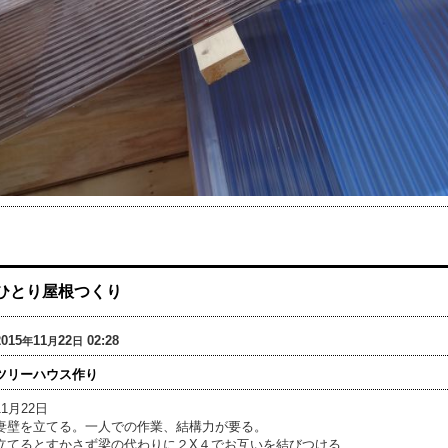
ひとり屋根つくり
2015
11
22
02:28
年
月
日
ツリーハウス作り
11月22日
妻壁を立てる。一人での作業、結構力が要る。
立てるとすかさず梁の代わりに２X４でお互いを結びつける