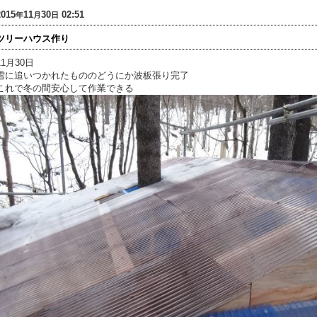
2015
11
30
02:51
年
月
日
ツリーハウス作り
11月30日
雪に追いつかれたもののどうにか波板張り完了
これで冬の間安心して作業できる