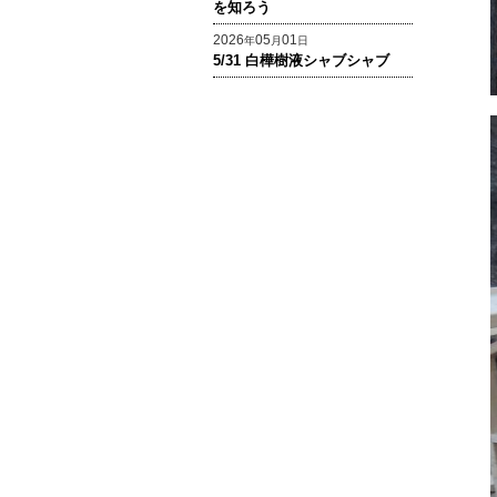
を知ろう
2026
05
01
年
月
日
5/31 白樺樹液シャブシャブ