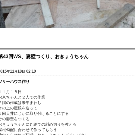
第43回WS、妻壁つくり、おきょうちゃん
2015
11
18
02:19
年
月
日
ツリーハウス作り
１１月１８日
お京ちゃんと２人での作業
２階の作成は来年まわし
その上の屋根を造って
１回天井にじかに取り付けることにする
その妻壁をつくる
おきょうちゃんに丸鋸での斜め切りを教える
屋根勾配に合わせて作ってもらう