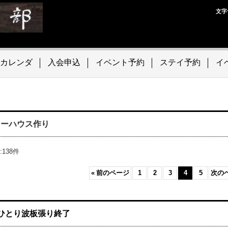
文字
カレンダ
入会申込
イベント予約
ステイ予約
イ
リーハウス作り
:
138
件
«
前のページ
1
2
3
4
5
次の
ひとり波板張り終了