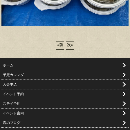
«
前
次
»
ホーム
予定カレンダ
入会申込
イベント予約
ステイ予約
イベント案内
森のブログ