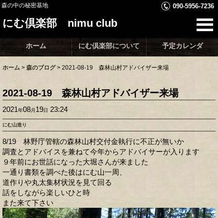
森の中の秘密基地
090-5956-7236
にむ倶楽部 nimu club
ホーム
にむ倶楽部について
予定カレンダ
ホーム
>
森のブログ
>
2021-08-19 森林山村アドバイザー来場
2021-08-19 森林山村アドバイザー来場
2021
08
19
23:24
年
月
日
にむ山造り
8/19 林野庁管轄の森林山村交付金執行に不正が無いか
調査とアドバイスを兼ねて今年からアドバイサーが入ります
９年前にお世話になった大堀さんが来ました
一通り書類を調べた後はにむ山一周、
道作りや丸太集材状況を見て回る
話をしながら楽しいひと時
また来て下さい