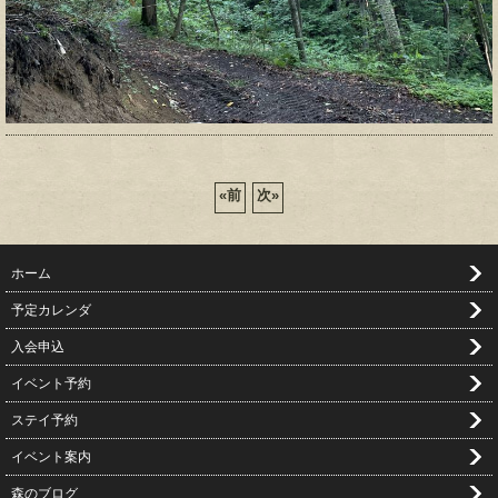
«
前
次
»
ホーム
予定カレンダ
入会申込
イベント予約
ステイ予約
イベント案内
森のブログ