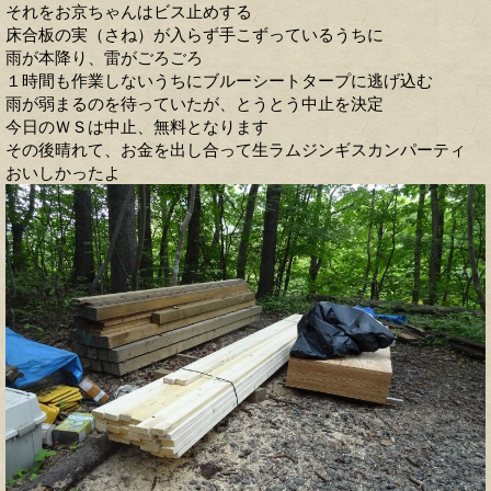
それをお京ちゃんはビス止めする
床合板の実（さね）が入らず手こずっているうちに
雨が本降り、雷がごろごろ
１時間も作業しないうちにブルーシートタープに逃げ込む
雨が弱まるのを待っていたが、とうとう中止を決定
今日のＷＳは中止、無料となります
その後晴れて、お金を出し合って生ラムジンギスカンパーティ
おいしかったよ