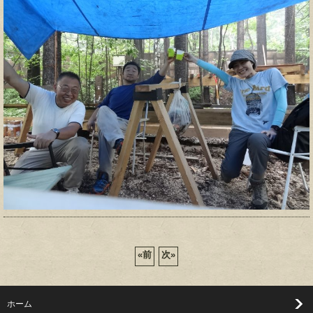
«
前
次
»
ホーム