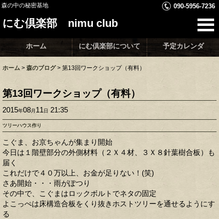
森の中の秘密基地
090-5956-7236
にむ倶楽部 nimu club
ホーム
にむ倶楽部について
予定カレンダ
ホーム
>
森のブログ
>
第13回ワークショップ（有料）
第13回ワークショップ（有料）
2015
08
11
21:35
年
月
日
ツリーハウス作り
こぐま、お京ちゃんが集まり開始
今日は１階壁部分の外側材料（２Ｘ４材、３Ｘ８針葉樹合板）も
届く
これだけで４０万以上、お金が足りない！(笑)
さあ開始・・・雨がぽつり
その中で、こぐまはロックボルトでネタの固定
よこっぺは床構造合板をくり抜きホストツリーを通せるようにす
る