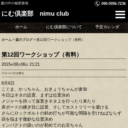
森の中の秘密基地
090-5956-7236
にむ倶楽部 nimu club
ホーム
にむ倶楽部について
予定カレンダ
ホーム
>
森のブログ
>
第12回ワークショップ（有料）
第12回ワークショップ（有料）
2015
08
06
21:21
年
月
日
ツリーハウス作り
8月6日
こぐま、かっちゃん、おきょうちゃんが参加
今日はネタの設置、まずは位置決め
メジャーを持って仮置きネタ上を行ったり来たり
床ボードの継ぎ目に設置、そしてホストツリーを避ける
さらにロックボルトの斜め打ちが可能な間隔を空けねばならず
頭を悩ます微妙な位置決め
インパクトの扱いのが初めてのお京ちゃん