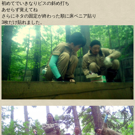
初めてでいきなりビスの斜め打ち
あせらず覚えてね
さらにネタの固定が終わった順に床ベニア貼り
3枚だけ貼れました。