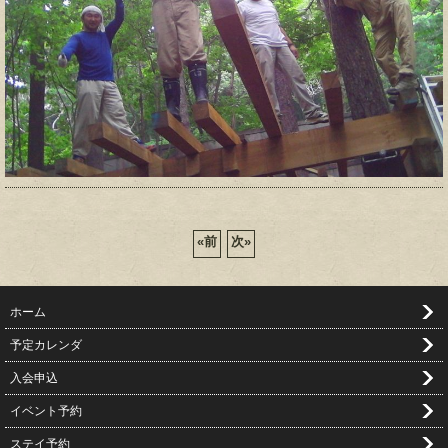
«
前
次
»
ホーム
予定カレンダ
入会申込
イベント予約
ステイ予約