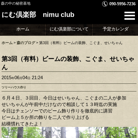
森の中の秘密基地
090-5956-7236
にむ倶楽部 nimu club
ホーム
にむ倶楽部について
予定カレンダ
ホーム
>
森のブログ
>
第3回（有料）ビームの装飾、こぐま、せいちゃん
第3回（有料）ビームの装飾、こぐま、せいちゃ
ん
2015
06
04
21:24
年
月
日
ツリーハウス作り
６月４日、３回目、今日はせいちゃん、こぐまの二人が参加
せいちゃんが午前中だけなので相談して１３時迄の実施
今日はチェンソーでのビーム飾り作りを徹底的に講習
ビーム上５か所の飾りを二人で作り上げる
結構慣れてきたよ！