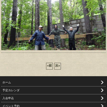
«
前
次
»
ホーム
予定カレンダ
入会申込
イベント予約