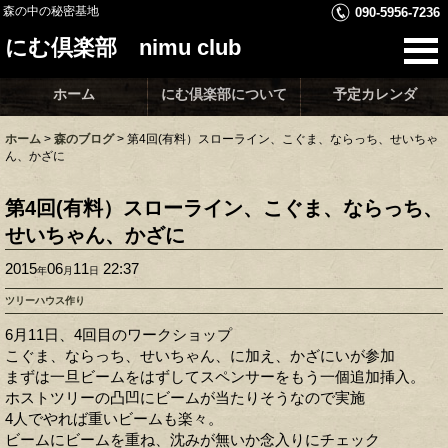
森の中の秘密基地
090-5956-7236
にむ倶楽部 nimu club
ホーム
にむ倶楽部について
予定カレンダ
ホーム
>
森のブログ
>
第4回(有料）スローライン、こぐま、ならっち、せいちゃ
ん、かざに
第4回(有料）スローライン、こぐま、ならっち、
せいちゃん、かざに
2015
06
11
22:37
年
月
日
ツリーハウス作り
6月11日、4回目のワークショップ
こぐま、ならっち、せいちゃん、に加え、かざにいが参加
まずは一旦ビームをはずしてスペンサーをもう一個追加挿入。
ホストツリーの凸凹にビームが当たりそうなので実施
4人でやれば重いビームも楽々。
ビームにビームを重ね、沈みが無いか念入りにチェック