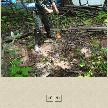
«
前
次
»