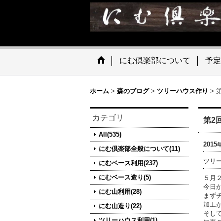
にむ倶楽部について
予定
ホーム
>
森のブログ
>
ツリーハウス作り
>
カテゴリ
第2
All(535)
2015
にむ倶楽部全般について(11)
ツリ
にむベース利用(237)
にむベース造り(5)
５月
今日
にむ山利用(28)
まず
加工
にむ山造り(22)
そし
ツリーハウス利用(1)