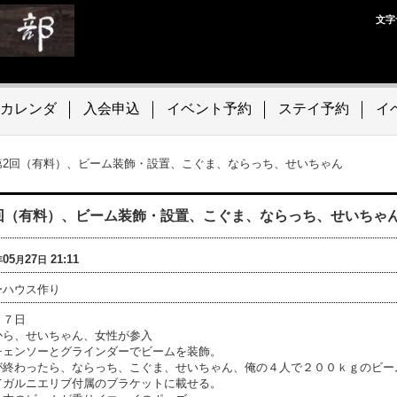
文字
カレンダ
入会申込
イベント予約
ステイ予約
イ
第2回（有料）、ビーム装飾・設置、こぐま、ならっち、せいちゃん
回（有料）、ビーム装飾・設置、こぐま、ならっち、せいちゃ
05
27
21:11
年
月
日
ーハウス作り
２７日
から、せいちゃん、女性が参入
チェンソーとグラインダーでビームを装飾。
が終わったら、ならっち、こぐま、せいちゃん、俺の４人で２００ｋｇのビー
てガルニエリブ付属のブラケットに載せる。