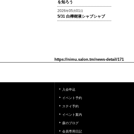
を知ろう
2026
05
01
年
月
日
5/31 白樺樹液シャブシャブ
https://nimu.salon.tm/news-detail/171
入会申込
イベント予約
ステイ予約
イベント案内
森のブログ
会員専用日記