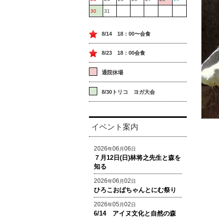
30
31
8/14 18：00〜会食
8/23 18：00会食
通院休場
8/30トリコ ヨガ大会
イベント案内
2026
06
06
年
月
日
７月12日(日)林将之先生と森を
知る
2026
06
02
年
月
日
ひろこおばちゃんとにむ祭り
2026
05
02
年
月
日
6/14 アイヌ文化と自然の森