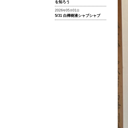
を知ろう
2026
05
01
年
月
日
5/31 白樺樹液シャブシャブ