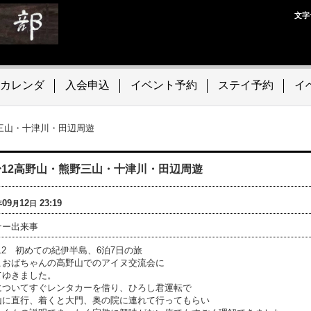
文字
カレンダ
入会申込
イベント予約
ステイ予約
イ
野三山・十津川・田辺周遊
6〜12高野山・熊野三山・十津川・田辺周遊
09
12
23:19
年
月
日
ナー出来事
〜12 初めての紀伊半島、6泊7日の旅
こおばちゃんの高野山でのアイヌ交流会に
てゆきました。
についてすぐレンタカーを借り、ひろし君運転で
山に直行、着くと大門、奥の院に連れて行ってもらい