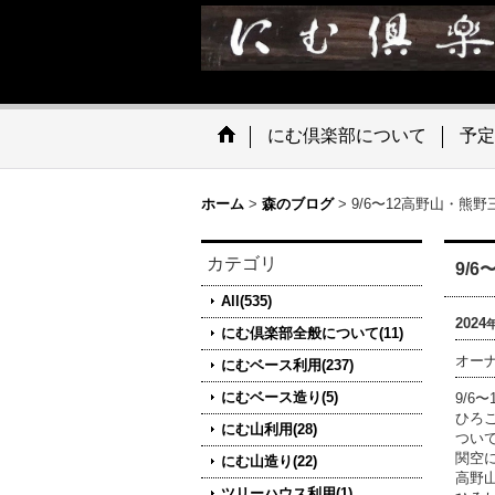
にむ倶楽部について
予定
ホーム
>
森のブログ
>
9/6〜12高野山・熊
カテゴリ
9/
All(535)
2024
にむ倶楽部全般について(11)
オー
にむベース利用(237)
にむベース造り(5)
9/6
ひろ
にむ山利用(28)
つい
関空
にむ山造り(22)
高野
ツリーハウス利用(1)