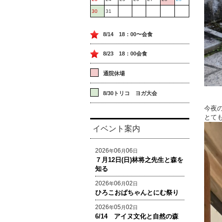
30
31
8/14 18：00〜会食
8/23 18：00会食
通院休場
8/30トリコ ヨガ大会
今夜
とて
イベント案内
2026
06
06
年
月
日
７月12日(日)林将之先生と森を
知る
2026
06
02
年
月
日
ひろこおばちゃんとにむ祭り
2026
05
02
年
月
日
6/14 アイヌ文化と自然の森