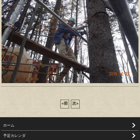
«
前
次
»
ホーム
予定カレンダ