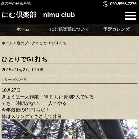
森の中の秘密基地
090-5956-7236
にむ倶楽部 nimu club
ホーム
にむ倶楽部について
予定カレンダ
ホーム
>
森のブログ
>
ひとりでGL打ち
ひとりでGL打ち
2015
10
27
01:06
年
月
日
ツリーハウス作り
10月27日
きょうは一人作業、GL打ちは原則2人でやる
でも、時間がない、一人でやる
今年最後のGL打ちだ！
体はスリングでささえて作業。