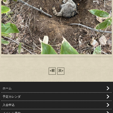
«
前
次
»
ホーム
予定カレンダ
入会申込