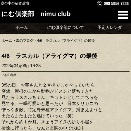
森の中の秘密基地
090-5956-7236
にむ倶楽部 nimu club
ホーム
にむ倶楽部について
予定カレンダ
ホーム
>
森のブログ
>
4/6 ラスカル（アライグマ）の最後
4/6 ラスカル（アライグマ）の最後
2023
04
06
19:38
年
月
日
にむ山利用
3/9の日、お客さんと２号棟でしゃべっていたら
突然、屋根の上から動物がドスンと落ちてきた
見たらラスカルちゃん、キョトンとしてこちらを
見てる、一瞬可愛いと思ったが、日本ザリガニの
憎っくき敵、特定外来種アライグマ、捕まえようと
出たらよたよたと逃げていった（笑）
それから約１か月、きょうアイヌの祈り小屋を
掃除に行ったら、なんと玄関の中で永眠中