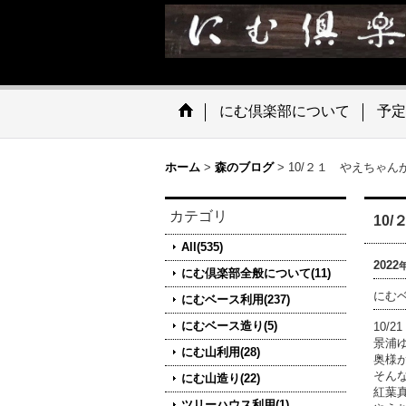
にむ倶楽部について
予定
ホーム
>
森のブログ
>
10/２１ やえちゃ
カテゴリ
10
All(535)
2022
にむ倶楽部全般について(11)
にむ
にむベース利用(237)
にむベース造り(5)
10/
景浦
にむ山利用(28)
奥様
そん
にむ山造り(22)
紅葉
ツリーハウス利用(1)