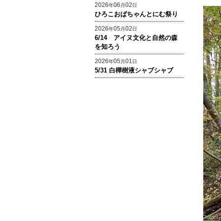
2026
06
02
年
月
日
ひろこおばちゃんとにむ祭り
2026
05
02
年
月
日
6/14 アイヌ文化と自然の森
を知ろう
2026
05
01
年
月
日
5/31 白樺樹液シャブシャブ