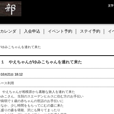
文字
カレンダ
入会申込
イベント予約
ステイ予約
イ
んがゆみこちゃんを連れて来た
/２１ やえちゃんがゆみこちゃんを連れて来た
10
21
18:12
年
月
日
ベース利用
21 やえちゃんが相模原から素敵な旅人を連れて来た
ゆみこさん、当別のスエーデンヒルスに住む方のお手伝い
が病弱で１歳の赤ちゃんの世話のお手伝いに
ななか、少し時間をもらってにむの森に来た
真盛りの森を堪能、沢にも降りてまったり