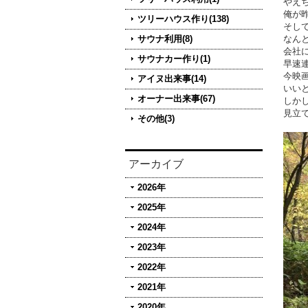
やえ
俺が
ツリーハウス作り(138)
そし
サウナ利用(8)
なん
会社
サウナカー作り(1)
早速
今映
アイヌ出来事(14)
いい
オーナー出来事(67)
しか
見立
その他(3)
アーカイブ
2026年
2025年
2024年
2023年
2022年
2021年
2020年