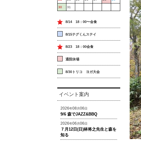
30
31
8/14 18：00〜会食
8/15テグくんステイ
8/23 18：00会食
通院休場
8/30トリコ ヨガ大会
イベント案内
2026
08
06
年
月
日
9/6 森でJAZZ&BBQ
2026
06
06
年
月
日
７月12日(日)林将之先生と森を
知る