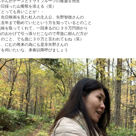
ちゃんがチーズとドライフルーツの板盛を用意
昨日採った山葡萄を添える（笑）
てとっても良いことが・・
と先日映画を見た杜人の主人公、矢野智徳さんの
に去年まで勤めていたという方を知っているとのこと
連絡を取ってくれて、一回来るのに３０万円掛かり
画のおかげで引っ張りだこなので早急に頼んだ方が
とのこと、でも急に３０万と言われてもね（笑）
し、にむの将来の為にも是非矢野さんの
てを伺いたいな、来春以降呼びましょう