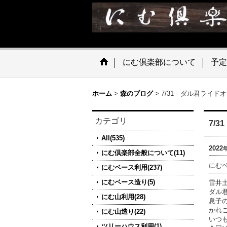
にむ倶楽部について
予定
ホーム
>
森のブログ
>
7/31 ダル君ライド
カテゴリ
7/
All(535)
2022
にむ倶楽部全般について(11)
にむ
にむベース利用(237)
にむベース造り(5)
雷井
ダル
にむ山利用(28)
息子
かれ
にむ山造り(22)
いつ
ツリーハウス利用(1)