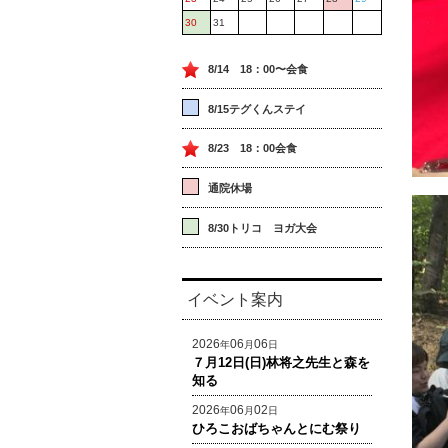
30
31
8/14 18：00〜会食
8/15テグくんステイ
8/23 18：00会食
通院休場
8/30トリコ ヨガ大会
イベント案内
2026
06
06
年
月
日
７月12日(日)林将之先生と森を
知る
2026
06
02
年
月
日
ひろこおばちゃんとにむ祭り