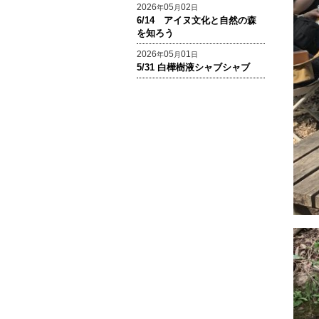
2026
05
02
年
月
日
6/14 アイヌ文化と自然の森
を知ろう
2026
05
01
年
月
日
5/31 白樺樹液シャブシャブ