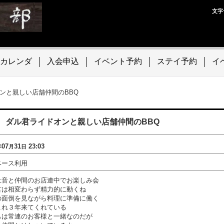
文字
カレンダ
入会申込
イベント予約
ステイ予約
イ
オンと親しい店舗仲間のBBQ
31 ダル君ライドオンと親しい店舗仲間のBBQ
07
31
23:03
年
月
日
ベース利用
土音と仲間のお店連中でお楽しみ会
君は相変わらず精力的に動くね
の面倒を見ながら料理に準備に働く
これ３年来てくれている
もは常連のお客様と一緒なのだが