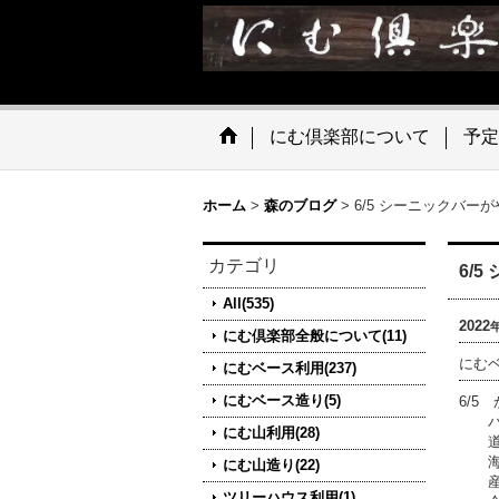
にむ倶楽部について
予定
ホーム
>
森のブログ
>
6/5 シーニックバー
カテゴリ
6/
All(535)
2022
にむ倶楽部全般について(11)
にむ
にむベース利用(237)
にむベース造り(5)
6/5
バル
にむ山利用(28)
道内
海産
にむ山造り(22)
産地
ツリーハウス利用(1)