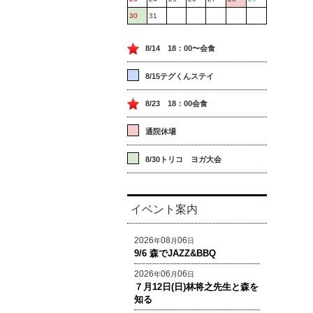
30
31
8/14 18：00〜会食
8/15テグくんステイ
8/23 18：00会食
通院休場
8/30トリコ ヨガ大会
イベント案内
2026
08
06
年
月
日
9/6 森でJAZZ&BBQ
2026
06
06
年
月
日
７月12日(日)林将之先生と森を
知る