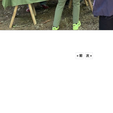
«
前
次
»