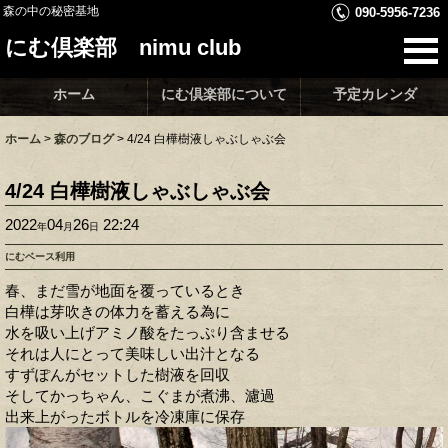
森の中の秘密基地
090-5956-7236
にむ倶楽部 nimu club
ホーム
にむ倶楽部について
予定カレンダ
ホーム
>
森のブログ
>
4/24 白樺樹液しゃぶしゃぶ会
4/24 白樺樹液しゃぶしゃぶ会
2022
04
26
22:24
年
月
日
にむベース利用
春、まだ雪が地面を覆っているとき
白樺は芽吹きの体力を蓄える為に
水を吸い上げアミノ酸をたっぷり含ませる
それは人にとって美味しい出汁となる
すずぽんがセットした樹液を回収
そしてかっちゃん、こぐまが煮沸、濾過
出来上がったボトルを冷凍庫に保存