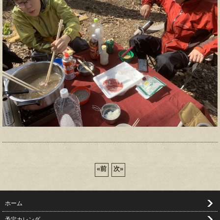
«
前
次
»
ホーム
予定カレンダ