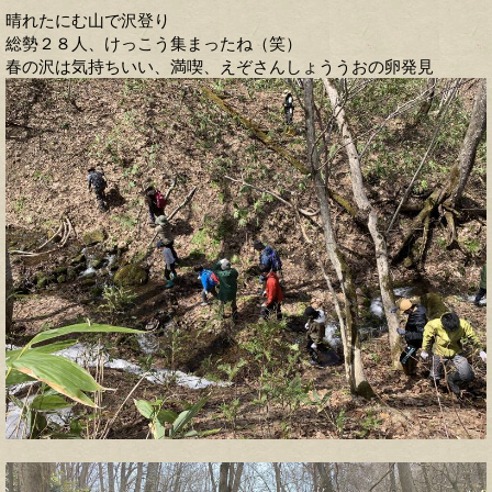
晴れたにむ山で沢登り
総勢２８人、けっこう集まったね（笑）
春の沢は気持ちいい、満喫、えぞさんしょううおの卵発見