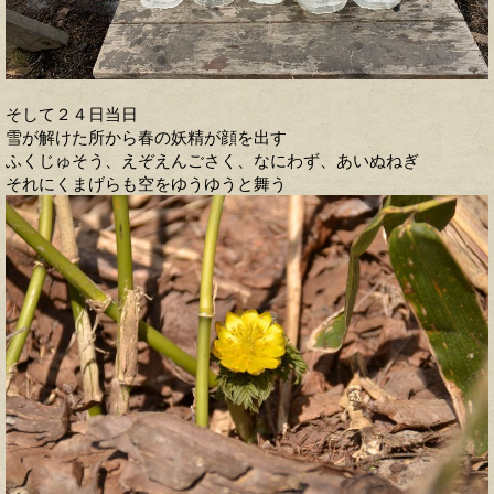
そして２４日当日
雪が解けた所から春の妖精が顔を出す
ふくじゅそう、えぞえんごさく、なにわず、あいぬねぎ
それにくまげらも空をゆうゆうと舞う