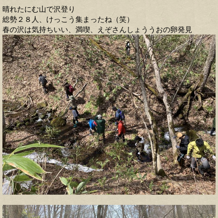
晴れたにむ山で沢登り
総勢２８人、けっこう集まったね（笑）
春の沢は気持ちいい、満喫、えぞさんしょううおの卵発見