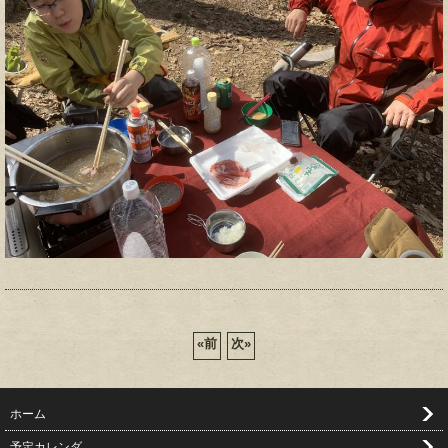
«
前
次
»
ホーム
予定カレンダ