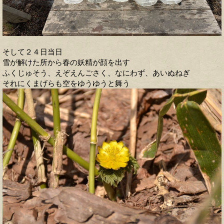
そして２４日当日
雪が解けた所から春の妖精が顔を出す
ふくじゅそう、えぞえんごさく、なにわず、あいぬねぎ
それにくまげらも空をゆうゆうと舞う