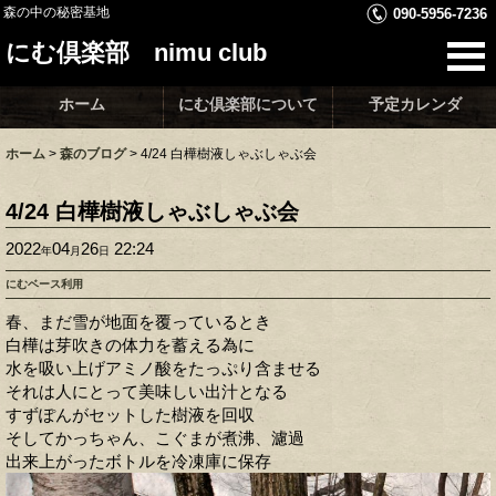
森の中の秘密基地
090-5956-7236
にむ倶楽部 nimu club
ホーム
にむ倶楽部について
予定カレンダ
ホーム
>
森のブログ
>
4/24 白樺樹液しゃぶしゃぶ会
4/24 白樺樹液しゃぶしゃぶ会
2022
04
26
22:24
年
月
日
にむベース利用
春、まだ雪が地面を覆っているとき
白樺は芽吹きの体力を蓄える為に
水を吸い上げアミノ酸をたっぷり含ませる
それは人にとって美味しい出汁となる
すずぽんがセットした樹液を回収
そしてかっちゃん、こぐまが煮沸、濾過
出来上がったボトルを冷凍庫に保存