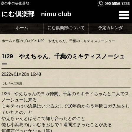
森の中の秘密基地
090-5956-7236
にむ倶楽部 nimu club
ホーム
にむ倶楽部について
予定カレンダ
ホーム
>
森のブログ
>
1/29 やえちゃん、千葉のミキティスノーシュー
1/29 やえちゃん、千葉のミキティスノーシュ
ー
2022
01
26
16:48
年
月
日
にむベース利用
1/26 やえちゃんのヨガ仲間、千葉のミキティちゃんと二人でス
ノーシューに来る
ミキティは小浜島はいむるぶしで10年前から５年間ヨガ先生をし
ていたとのこと
やえちゃんとはそこで知り合ったとのこと
俺も小浜島のはいむるぶしで１週間泊まったことがある
何年前だったかなぁ（笑）