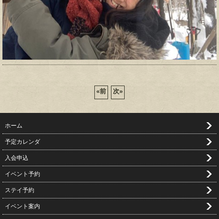
«
前
次
»
ホーム
予定カレンダ
入会申込
イベント予約
ステイ予約
イベント案内