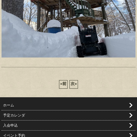
«
前
次
»
ホーム
予定カレンダ
入会申込
イベント予約