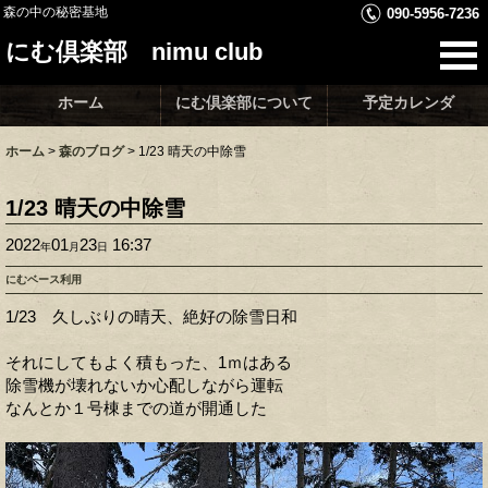
森の中の秘密基地
090-5956-7236
にむ倶楽部 nimu club
ホーム
にむ倶楽部について
予定カレンダ
ホーム
>
森のブログ
>
1/23 晴天の中除雪
1/23 晴天の中除雪
2022
01
23
16:37
年
月
日
にむベース利用
1/23 久しぶりの晴天、絶好の除雪日和
それにしてもよく積もった、1ｍはある
除雪機が壊れないか心配しながら運転
なんとか１号棟までの道が開通した