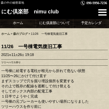
森の中の秘密基地
090-5956-7236
にむ倶楽部 nimu club
ホーム
にむ倶楽部について
予定カレンダ
ホーム
>
森のブログ
>
11/26 一号棟電気復旧工事
11/26 一号棟電気復旧工事
2021
11
26
19:18
年
月
日
ツリーハウス作り
一号棟に給電する電柱が根元から折れて危ない状態
11/25〜26にかけて付け直す
まずスコップで穴を掘り埋設個所を変更する
その上で既存の配線を遮断して付け替える
そしてボックス内部の配電工事
１日半でようやく完成
一号棟の元ブレーカーも使いやすい場所になりました
ツリーハウスを作り前に