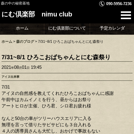
森の中の秘密基地
090-5956-7236
にむ倶楽部 nimu club
ホーム
にむ倶楽部について
予定カレンダ
ホーム
>
森のブログ
>
7/31~8/1 ひろこおばちゃんとにむ森祭り
7/31~8/1 ひろこおばちゃんとにむ森祭り
2021
08
01
19:45
年
月
日
アイヌ出来事
7/31
アイヌの自然感を教えてくれたひろこおばちゃんに感謝
午前中はカムイノミを行う、昼からはお祭り
アートヒロが主催、ひろ君、シロ君お疲れ様
なんと50台の車がツリーハウスエリアに入る
無理を言って借りたサビサビにも３台入れる
４人の誘導員さんも大忙し、おかげで事故もない