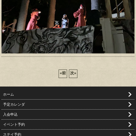
«
前
次
»
ホーム
予定カレンダ
入会申込
イベント予約
ステイ予約