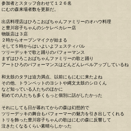
参加者とスタッフ合わせて１２６名
にむの森来場者数を更新だ。
出店料理店はひろこおばちゃんファミリーのオハウ料理
と豊川容子ちゃんのシケレベカレー店
物販店は３店
２時からオープンマイクが始まる
そして５時からはいよいよフェスティバル
ツリーデッキで歌と踊りのパフォーマンス
まずはひろこおばちゃんファミリーの歌と踊り
アートひろのパフォーマンスはどんどんレベルアップしているね
和太鼓のタヲは迫力満点、以前にもにむに来たよね
その他、トランペットのヨシトや縄文太鼓のシロくん
など知っている人たちのほかに
初めての人たちも多くもっと個別に話がしたかった
それにしても日が暮れてからの森は幻想的で
ツリーデッキの舞台もパフォーマーの魅力を引き出してくれる
トリを飾った豊川容子ちゃんの歌はにむの森に反響して
泣きたくなるくらい素晴らしかった