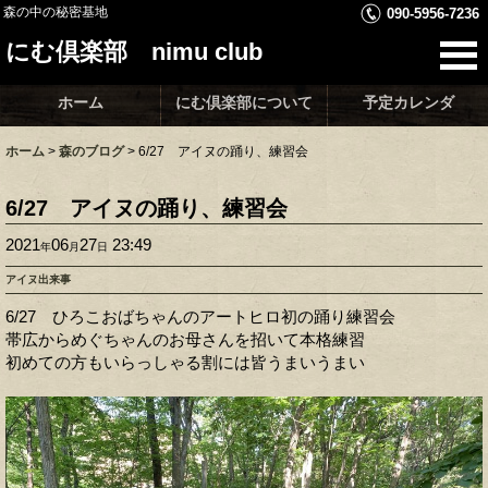
森の中の秘密基地
090-5956-7236
にむ倶楽部 nimu club
ホーム
にむ倶楽部について
予定カレンダ
ホーム
>
森のブログ
>
6/27 アイヌの踊り、練習会
6/27 アイヌの踊り、練習会
2021
06
27
23:49
年
月
日
アイヌ出来事
6/27 ひろこおばちゃんのアートヒロ初の踊り練習会
帯広からめぐちゃんのお母さんを招いて本格練習
初めての方もいらっしゃる割には皆うまいうまい