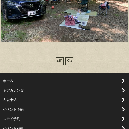
«
前
次
»
ホーム
予定カレンダ
入会申込
イベント予約
ステイ予約
イベント案内