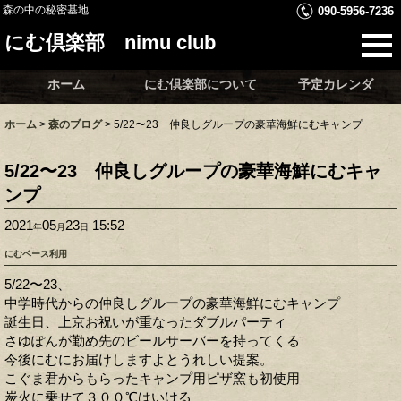
森の中の秘密基地
090-5956-7236
にむ倶楽部 nimu club
ホーム
にむ倶楽部について
予定カレンダ
ホーム
>
森のブログ
>
5/22〜23 仲良しグループの豪華海鮮にむキャンプ
5/22〜23 仲良しグループの豪華海鮮にむキャ
ンプ
2021
05
23
15:52
年
月
日
にむベース利用
5/22〜23、
中学時代からの仲良しグループの豪華海鮮にむキャンプ
誕生日、上京お祝いが重なったダブルパーティ
さゆぽんが勤め先のビールサーバーを持ってくる
今後にむにお届けしますよとうれしい提案。
こぐま君からもらったキャンプ用ピザ窯も初使用
炭火に乗せて３００℃はいける