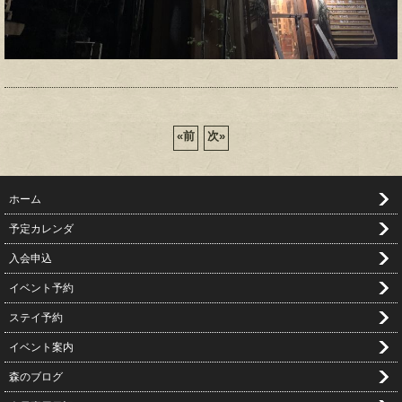
«
前
次
»
ホーム
予定カレンダ
入会申込
イベント予約
ステイ予約
イベント案内
森のブログ