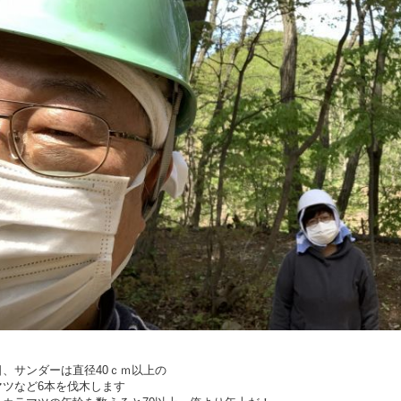
日、サンダーは直径40ｃｍ以上の
マツなど6本を伐木します