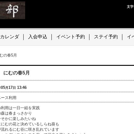
文字
カレンダ
入会申込
イベント予約
ステイ予約
イ
にむの春5月
16 にむの春5月
05
17
13:46
年
月
日
ベース利用
の利用は一日一組を実践
の森は春まっさかり
ひそかに楽しみたいね
ににむの花と決めているしらね葵も
が流れるにむ谷に咲き乱れています