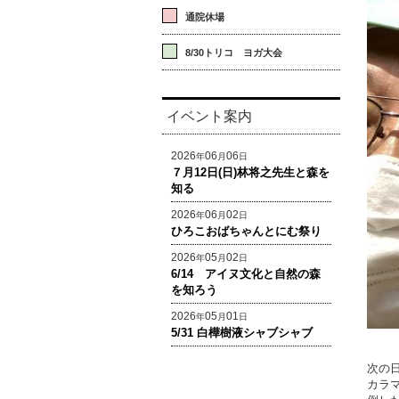
通院休場
8/30トリコ ヨガ大会
イベント案内
2026
06
06
年
月
日
７月12日(日)林将之先生と森を
知る
2026
06
02
年
月
日
ひろこおばちゃんとにむ祭り
2026
05
02
年
月
日
6/14 アイヌ文化と自然の森
を知ろう
2026
05
01
年
月
日
5/31 白樺樹液シャブシャブ
次の
カラ