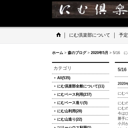
にむ倶楽部について
予定
ホーム
>
森のブログ
>
2020年5月
>
5/16 
カテゴリ
5/
All(535)
2020
にむ倶楽部全般について(11)
にむ
にむベース利用(237)
にむベース造り(5)
にむ
にむ
にむ山利用(28)
今は
勝手
にむ山造り(22)
小川
ツリーハウス利用(1)