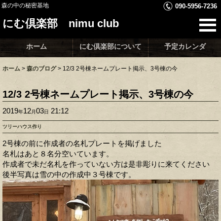
森の中の秘密基地
090-5956-7236
にむ倶楽部 nimu club
ホーム
にむ倶楽部について
予定カレンダ
ホーム
>
森のブログ
>
12/3 2号棟ネームプレート掲示、3号棟の今
12/3 2号棟ネームプレート掲示、3号棟の今
2019
12
03
21:12
年
月
日
ツリーハウス作り
2号棟の前に作成者の名札プレートを掲げました
名札はあと８名分空いています。
作成者で未だ名札を作っていない方は是非彫りに来てください
後半写真は雪の中の作成中３号棟です。