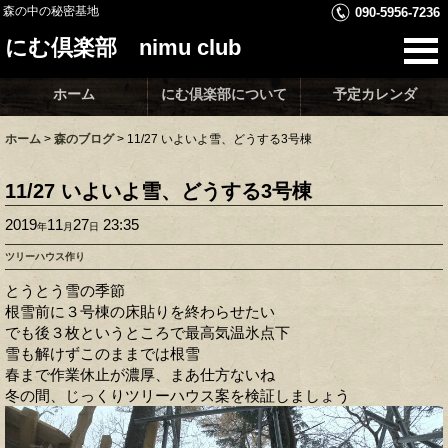
森の中の秘密基地
090-5956-7236
にむ倶楽部 nimu club
ホーム
にむ倶楽部について
予定カレンダ
ホーム
>
森のブログ
>
11/27 いよいよ雪、どうする3号棟
11/27 いよいよ雪、どうする3号棟
2019
11
27
23:35
年
月
日
ツリーハウス作り
とうとう雪の季節
根雪前に３号棟の床貼りを終わらせたい
でも後３枚というところで最高気温氷点下
雪も解けずこのままでは根雪
春まで作業休止が濃厚、まあ仕方ないね
冬の間、じっくりツリーハウス案を検証しましょう