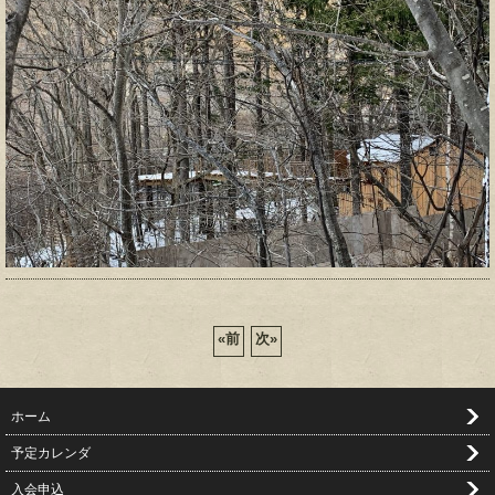
«
前
次
»
ホーム
予定カレンダ
入会申込