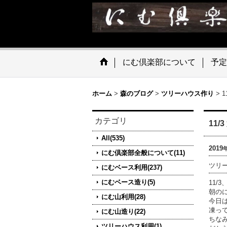
にむ倶楽部について
予定
ホーム
>
森のブログ
>
ツリーハウス作り
>
カテゴリ
11
All(535)
2019
にむ倶楽部全般について(11)
ツリ
にむベース利用(237)
にむベース造り(5)
11/
朝の
にむ山利用(28)
今日
凍っ
にむ山造り(22)
ちな
ツリーハウス利用(1)