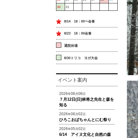
30
31
8/14 18：00〜会食
8/23 18：00会食
通院休場
8/30トリコ ヨガ大会
イベント案内
2026
06
06
年
月
日
７月12日(日)林将之先生と森を
知る
2026
06
02
年
月
日
ひろこおばちゃんとにむ祭り
2026
05
02
年
月
日
6/14 アイヌ文化と自然の森