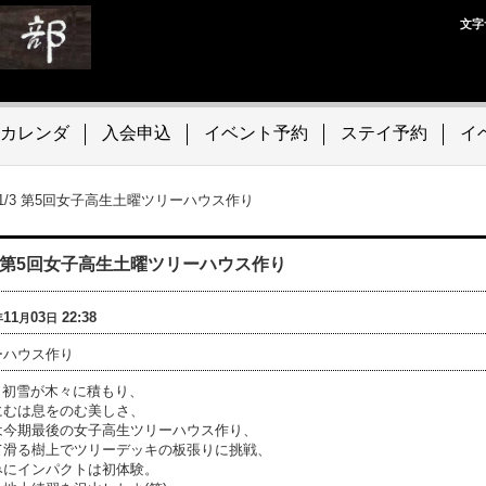
文字
カレンダ
入会申込
イベント予約
ステイ予約
イ
11/3 第5回女子高生土曜ツリーハウス作り
/3 第5回女子高生土曜ツリーハウス作り
11
03
22:38
年
月
日
ーハウス作り
3、初雪が木々に積もり、
にむは息をのむ美しさ、
は今期最後の女子高生ツリーハウス作り、
て滑る樹上でツリーデッキの板張りに挑戦、
みにインパクトは初体験。