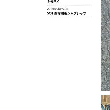
を知ろう
2026
05
01
年
月
日
5/31 白樺樹液シャブシャブ