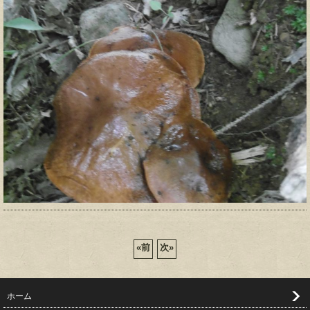
«
前
次
»
ホーム