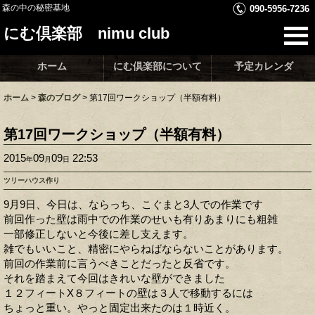
森の中の秘密基地
090-5956-7236
にむ倶楽部 nimu club
ホーム
にむ倶楽部について
予定カレンダ
ホーム
>
森のブログ
>
第17回ワークショップ（半額有料）
第17回ワークショップ（半額有料）
2015
09
09
22:53
年
月
日
ツリーハウス作り
9月9日、今日は、ならっち、こぐまと3人での作業です
前回作った壁は雨中での作業のせいも有りあまりにも粗雑
一部修正しないと今後に差し支えます。
雑でもいいこと、精密にやらねばならないことがあります。
前回の作業前に言うべきことだったと反省です。
それを踏まえて今回はきれいな壁ができました
１２フィートX８フィートの壁は３人で移動するには
ちょっと重い。やっと固定出来たのは１時近く。