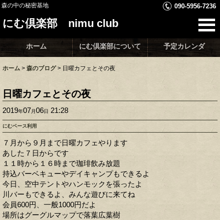
森の中の秘密基地
090-5956-7236
にむ倶楽部 nimu club
ホーム
にむ倶楽部について
予定カレンダ
ホーム
>
森のブログ
>
日曜カフェとその夜
日曜カフェとその夜
2019
07
06
21:28
年
月
日
にむベース利用
７月から９月まで日曜カフェやります
あした７日からです
１１時から１６時まで珈琲飲み放題
持込バーベキューやデイキャンプもできるよ
今日、空中テントやハンモックを張ったよ
川バーもできるよ、みんな遊びに来てね
会員600円、一般1000円だよ
場所はグーグルマップで落葉広葉樹