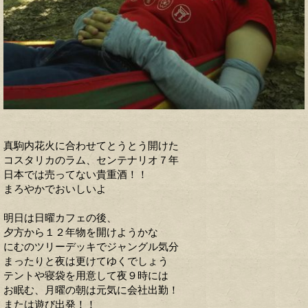
真駒内花火に合わせてとうとう開けた
コスタリカのラム、センテナリオ７年
日本では売ってない貴重酒！！
まろやかでおいしいよ
明日は日曜カフェの後、
夕方から１２年物を開けようかな
にむのツリーデッキでジャングル気分
まったりと夜は更けてゆくでしょう
テントや寝袋を用意して夜９時には
お眠む、月曜の朝は元気に会社出勤！
または遊び出発！！